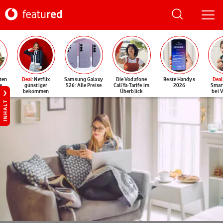
ten
Deal
: Netflix
Samsung Galaxy
Die Vodafone
Beste Handys
Deal
e
günstiger
S26: Alle Preise
CallYa-Tarife im
2026
Smar
bekommen
Überblick
bei 
INHALT