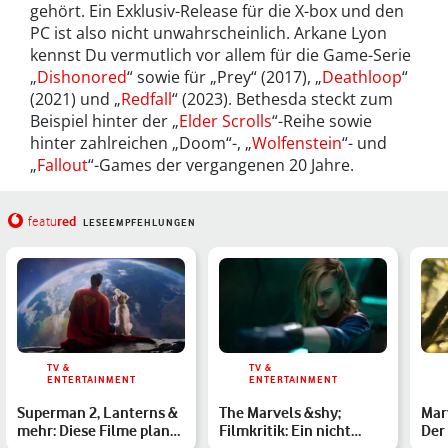
gehört. Ein Exklusiv-Release für die X-box und den
PC ist also nicht unwahrscheinlich. Arkane Lyon
kennst Du vermutlich vor allem für die Game-Serie
„
Dishonored
“ sowie für „Prey“ (2017), „
Deathloop
“
(2021) und „
Redfall
“ (2023). Bethesda steckt zum
Beispiel hinter der „
Elder Scrolls
“-Reihe sowie
hinter zahlreichen „Doom“-, „
Wolfenstein
“- und
„
Fallout
“-Games der vergangenen 20 Jahre.
red
featu
LESEEMPFEHLUNGEN
TV &
TV &
ENTERTAINMENT
ENTERTAINMENT
Superman 2, Lanterns &
The Marvels &shy;
Mar
mehr: Diese Filme plant
Filmkritik: Ein nicht
Der