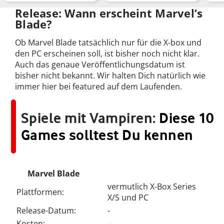
DC ab 2025
immer
neu
geschmackssicherer …
und
Release: Wann erscheint Marvel‘s
Blade?
Ob Marvel Blade tatsächlich nur für die X-box und
den PC erscheinen soll, ist bisher noch nicht klar.
Auch das genaue Veröffentlichungsdatum ist
bisher nicht bekannt. Wir halten Dich natürlich wie
immer hier bei featured auf dem Laufenden.
Spiele mit Vampiren:
Diese 10
Games solltest Du kennen
Marvel Blade
vermutlich X-Box Series
Plattformen:
X/S und PC
Release-Datum:
-
Kosten:
-