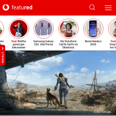
ten
Deal
: Netflix
Samsung Galaxy
Die Vodafone
Beste Handys
Deal
e
günstiger
S26: Alle Preise
CallYa-Tarife im
2026
Smar
bekommen
Überblick
bei 
INHALT
©Bethesda