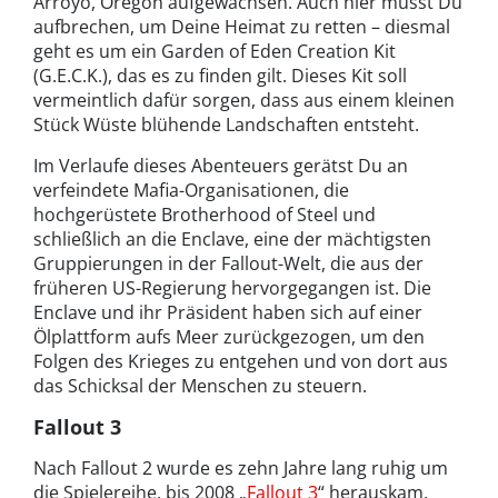
Arroyo, Oregon aufgewachsen. Auch hier musst Du
aufbrechen, um Deine Heimat zu retten – diesmal
geht es um ein Garden of Eden Creation Kit
(G.E.C.K.), das es zu finden gilt. Dieses Kit soll
vermeintlich dafür sorgen, dass aus einem kleinen
Stück Wüste blühende Landschaften entsteht.
Im Verlaufe dieses Abenteuers gerätst Du an
verfeindete Mafia-Organisationen, die
hochgerüstete Brotherhood of Steel und
schließlich an die Enclave, eine der mächtigsten
Gruppierungen in der Fallout-Welt, die aus der
früheren US-Regierung hervorgegangen ist. Die
Enclave und ihr Präsident haben sich auf einer
Ölplattform aufs Meer zurückgezogen, um den
Folgen des Krieges zu entgehen und von dort aus
das Schicksal der Menschen zu steuern.
Fallout 3
Nach Fallout 2 wurde es zehn Jahre lang ruhig um
die Spielereihe, bis 2008 „
Fallout 3
“ herauskam.