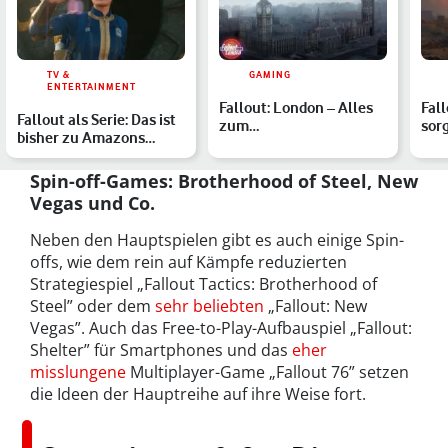
TV &
GAMING
ENTERTAINMENT
Fallout: London – Alles
Fall
Fallout als Serie: Das ist
zum
sor
bisher zu Amazons
postapokalyptischen
sch
Adaption der Videosp…
Fan-Mod
Lev
Spin-off-Games: Brotherhood of Steel, New
Vegas und Co.
Neben den Hauptspielen gibt es auch einige Spin-
offs, wie dem rein auf Kämpfe reduzierten
Strategiespiel „Fallout Tactics: Brotherhood of
Steel” oder dem
sehr beliebten
„Fallout: New
Vegas”. Auch das Free-to-Play-Aufbauspiel „Fallout:
Shelter” für Smartphones und das
eher
misslungene
Multiplayer-Game „Fallout 76” setzen
die Ideen der Hauptreihe auf ihre Weise fort.