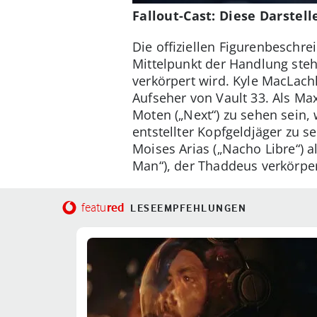
Fallout-Cast: Diese Darstell
Die offiziellen Figurenbeschre
Mittelpunkt der Handlung steht
verkörpert wird. Kyle MacLachl
Aufseher von Vault 33. Als Ma
Moten („Next“) zu sehen sein
entstellter Kopfgeldjäger zu s
Moises Arias („Nacho Libre“) a
Man“), der Thaddeus verkörper
red
featu
LESEEMPFEHLUNGEN