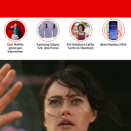
Deal
: Netflix
Samsung Galaxy
Die Vodafone CallYa-
Beste Handys 2026
günstiger
S26: Alle Preise
Tarife im Überblick
bekommen