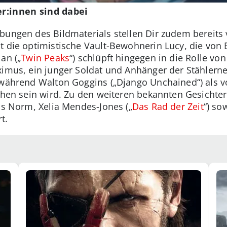
er:innen sind dabei
ibungen des Bildmaterials stellen Dir zudem bereits 
 die optimistische Vault-Bewohnerin Lucy, die von El
an („
Twin Peaks
“) schlüpft hingegen in die Rolle v
ximus, ein junger Soldat und Anhänger der Stählern
, während Walton Goggins („Django Unchained“) als 
ehen sein wird. Zu den weiteren bekannten Gesichter
ls Norm, Xelia Mendes-Jones („
Das Rad der Zeit
“) so
t.