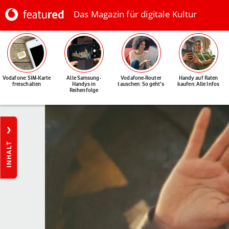
Das Magazin für digitale Kultur
Vodafone: SIM-Karte
Alle Samsung-
Vodafone-Router
Handy auf Raten
freischalten
Handys in
tauschen: So geht's
kaufen: Alle Infos
Reihenfolge
INHALT