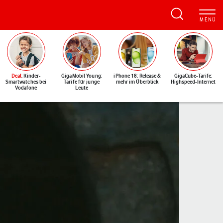
Deal
: Kinder-
GigaMobil Young:
iPhone 18: Release &
GigaCube-Tarife:
Smartwatches bei
Tarife für junge
mehr im Überblick
Highspeed-Internet
Vodafone
Leute