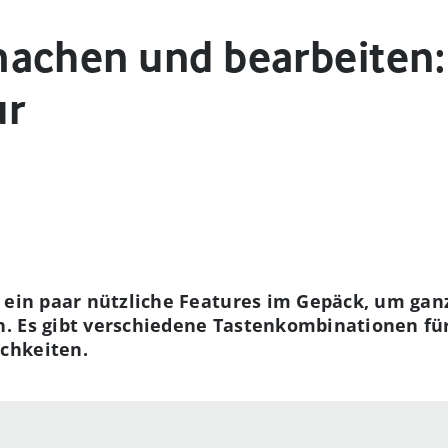
achen und bearbeiten: 
ur
r ein paar nützliche Features im Gepäck, um ga
. Es gibt verschiedene Tastenkombinationen für
chkeiten.