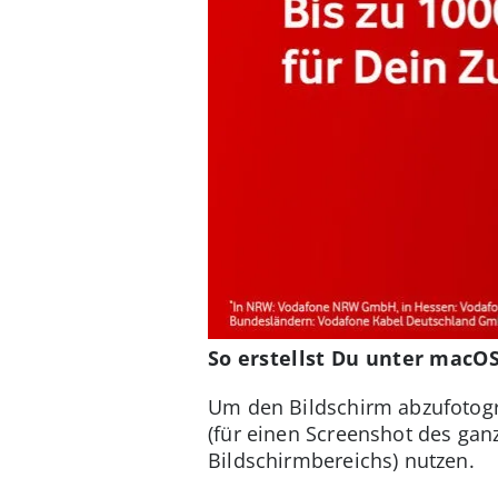
So erstellst Du unter macOS
Um den Bildschirm abzufotogr
(für einen Screenshot des ga
Bildschirmbereichs) nutzen.