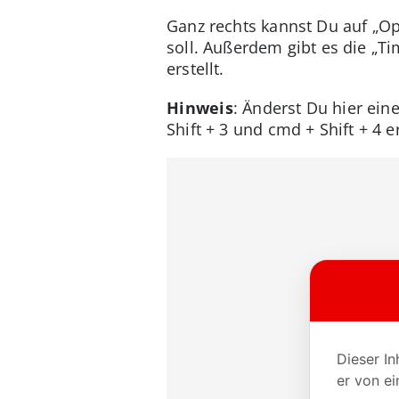
Ganz rechts kannst Du auf „O
soll. Außerdem gibt es die „T
erstellt.
Hinweis
: Änderst Du hier ein
Shift + 3 und cmd + Shift + 4 er