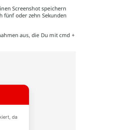
einen Screenshot speichern
ch fünf oder zehn Sekunden
ufnahmen aus, die Du mit cmd +