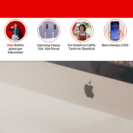
Deal
: Netflix
Samsung Galaxy
Die Vodafone CallYa-
Beste Handys 2026
günstiger
S26: Alle Preise
Tarife im Überblick
bekommen