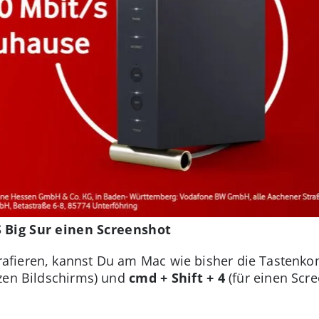
 Big Sur einen Screenshot
afieren, kannst Du am Mac wie bisher die Tastenk
nzen Bildschirms) und
cmd + Shift + 4
(für einen Scr