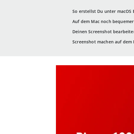
So erstellst Du unter macOS 
Auf dem Mac noch bequemer
Deinen Screenshot bearbeite
Screenshot machen auf dem