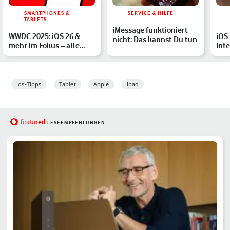
SMARTPHONES &
SERVICE & HILFE
TABLETS
iMessage funktioniert
WWDC 2025: iOS 26 &
iOS 
nicht: Das kannst Du tun
mehr im Fokus – alle
Inte
Highlights im Überblick
iPh
ers
Ios-Tipps
Tablet
Apple
Ipad
red
featu
LESEEMPFEHLUNGEN