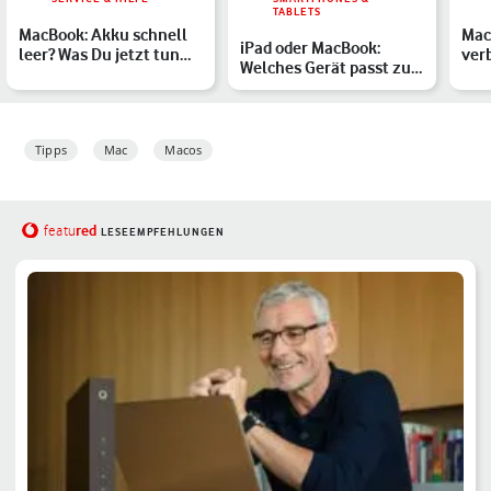
TABLETS
MacBook: Akku schnell
Mac
iPad oder MacBook:
leer? Was Du jetzt tun
ver
Welches Gerät passt zu
kannst
vor
Dir?
Tipps
Mac
Macos
red
featu
LESEEMPFEHLUNGEN