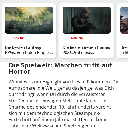
GAMING
GAMING
Die besten Fantasy-
Die besten neuen Games
Die
RPGs: Von Elden Ring bis
2026: Auf diese
in S
Undertale
Highlights sind wir
Ali
besond…
Die Spielwelt: Märchen trifft auf
Horror
Womit wir zum Highlight von Lies of P kommen: Die
Atmosphäre, die Welt, genau dasjenige, was Dich
durchdringt, wenn Du durch die verwüsteten
Straßen dieser einstigen Metropole läufst. Der
Charme des endenden 19. Jahrhunderts vereint
sich mit dem technologischen Steampunk-
Fortschritt auf einem Jahrmarkt. Heraus kommt
dabei eine Welt zwischen Spielzeugen und