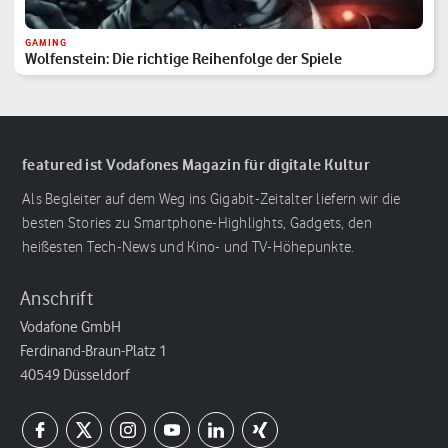
GAMING
Wolfenstein: Die richtige Reihenfolge der Spiele
featured ist Vodafones Magazin für digitale Kultur
Als Begleiter auf dem Weg ins Gigabit-Zeitalter liefern wir die
besten Stories zu Smartphone-Highlights, Gadgets, den
heißesten Tech-News und Kino- und TV-Höhepunkte.
Anschrift
Vodafone GmbH
Ferdinand-Braun-Platz 1
40549 Düsseldorf