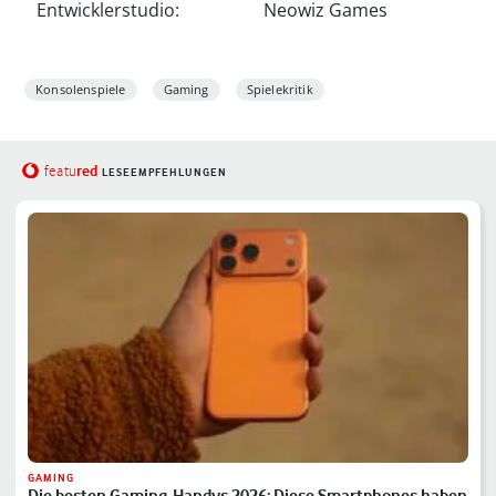
Entwicklerstudio:
Neowiz Games
Konsolenspiele
Gaming
Spielekritik
red
featu
LESEEMPFEHLUNGEN
GAMING
Die besten Gaming-Handys 2026: Diese Smartphones haben