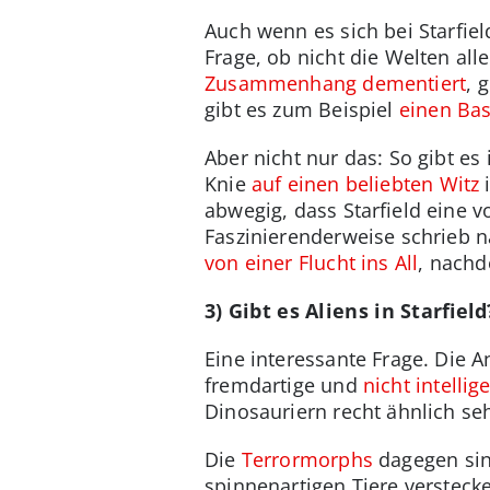
Auch wenn es sich bei Starfie
Frage, ob nicht die Welten a
Zusammenhang dementiert
, 
gibt es zum Beispiel
einen Bas
Aber nicht nur das: So gibt es
Knie
auf einen beliebten Witz
i
abwegig, dass Starfield eine 
Faszinierenderweise schrieb nä
von einer Flucht ins All
, nachd
3) Gibt es Aliens in Starfield
Eine interessante Frage. Die A
fremdartige und
nicht intelli
Dinosauriern recht ähnlich se
Die
Terrormorphs
dagegen sin
spinnenartigen Tiere verstec