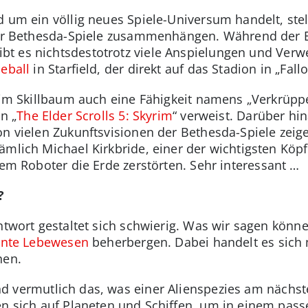
ld um ein völlig neues Spiele-Universum handelt, ste
ller Bethesda-Spiele zusammenhängen. Während der E
gibt es nichtsdestotrotz viele Anspielungen und Verw
eball
in Starfield, der direkt auf das Stadion in „Fallo
 im Skillbaum auch eine Fähigkeit namens „Verkrüppe
n „
The Elder Scrolls 5: Skyrim
“ verweist. Darüber hin
von vielen Zukunftsvisionen der Bethesda-Spiele zeig
mlich Michael Kirkbride, einer der wichtigsten Köpfe
em Roboter die Erde zerstörten. Sehr interessant …
?
ntwort gestaltet sich schwierig. Was wir sagen können
gente Lebewesen
beherbergen. Dabei handelt es sich 
hen.
d vermutlich das, was einer Alienspezies am nächs
ken sich auf Planeten und Schiffen, um in einem pa