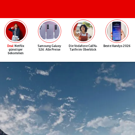
Deal
: Netflix
Samsung Galaxy
Die Vodafone CallYa-
Beste Handys 2026
günstiger
S26: Alle Preise
Tarife im Überblick
bekommen