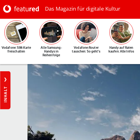
Das Magazin für digitale Kultur
Vodafone: SIM-Karte
Alle Samsung-
Vodafone-Router
Handy auf Raten
freischalten
Handys in
tauschen: So geht's
kaufen: Alle Infos
Reihenfolge
INHALT