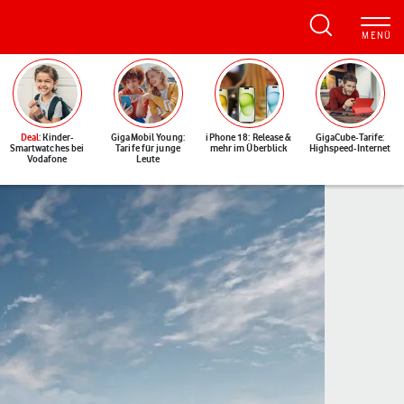
Deal
: Kinder-
GigaMobil Young:
iPhone 18: Release &
GigaCube-Tarife:
Smartwatches bei
Tarife für junge
mehr im Überblick
Highspeed-Internet
Vodafone
Leute