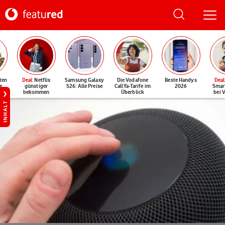
ten
Deal
: Netflix
Samsung Galaxy
Die Vodafone
Beste Handys
Deal
e
günstiger
S26: Alle Preise
CallYa-Tarife im
2026
Smar
bekommen
Überblick
bei 
INHALT