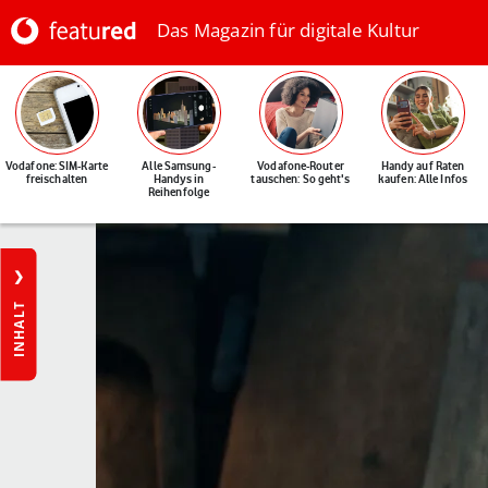
Das Magazin für digitale Kultur
Vodafone: SIM-Karte
Alle Samsung-
Vodafone-Router
Handy auf Raten
freischalten
Handys in
tauschen: So geht's
kaufen: Alle Infos
Reihenfolge
INHALT