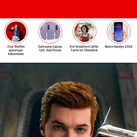
Deal
: Netflix
Samsung Galaxy
Die Vodafone CallYa-
Beste Handys 2026
günstiger
S26: Alle Preise
Tarife im Überblick
bekommen