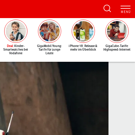
Deal
: Kinder-
GigaMobil Young:
iPhone 18: Release &
GigaCube-Tarife:
Smartwatches bei
Tarife für junge
mehr im Überblick
Highspeed-Internet
Vodafone
Leute