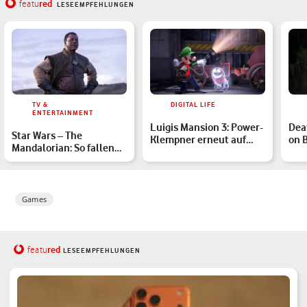
red
featu
LESEEMPFEHLUNGEN
TV &
DIGITAL LIFE
ENTERTAINMENT
Luigis Mansion 3: Power-
Dea
Star Wars – The
Klempner erneut auf
on 
Mandalorian: So fallen
Gespensterjagd
die ersten Reviews aus
Games
red
featu
LESEEMPFEHLUNGEN