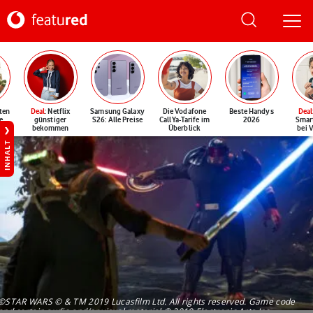
ten
Deal
: Netflix
Samsung Galaxy
Die Vodafone
Beste Handys
Deal
e
günstiger
S26: Alle Preise
CallYa-Tarife im
2026
Smar
bekommen
Überblick
bei 
INHALT
©STAR WARS © & TM 2019 Lucasfilm Ltd. All rights reserved. Game code
and certain audio and/or visual material © 2019 Electronic Arts Inc.