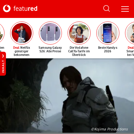
ten
Deal
: Netflix
Samsung Galaxy
Die Vodafone
Beste Handys
Deal
e
günstiger
S26: Alle Preise
CallYa-Tarife im
2026
Smar
bekommen
Überblick
bei 
INHALT
©Kojima Productions