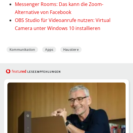
Messenger Rooms: Das kann die Zoom-
Alternative von Facebook
OBS Studio für Videoanrufe nutzen: Virtual
Camera unter Windows 10 installieren
Kommunikation
Apps
Haustiere
red
featu
LESEEMPFEHLUNGEN