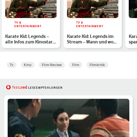
TV &
TV &
ENTERTAINMENT
ENTERTAINMENT
Karate Kid: Legends –
Karate Kid: Legends im
Kara
alle Infos zum Kinostart
Stream – Wann und wo
spa
des neuen Karate K…
startet der Film im H…
gib
Tv
Kino
Film-Review
Film
Filmkritik
red
featu
LESEEMPFEHLUNGEN