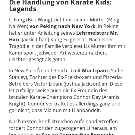
Die Handlung von Karate Kids:
Legends
Li Fong (Ben Wang) zieht mit seiner Mutter (Ming-
Na Wen)
von Peking nach New York
. In Peking
hat er unter Anleitung seines
Lehrmeisters Mr.
Han
(Jackie Chan) Kung Fu gelernt. Nach einer
Tragödie in der Familie verbietet Lis Mutter ihm mit
Kampfsport jedweder Art weiterzumachen.
Leichter gesagt als getan.
In New York freundet sich Li mit
Mia Lipani
(Sadie
Stanley), Tochter des Ex-Preisboxers und Pizzeria-
Betreibers Victor Lipani (Joshua Jackson) an. Diese
ist zufälligerweise auch die Ex-Freundin des
brutalen Karate-Champions Connor Day (Aramis
Knight). Connor verkraftet es allerdings ganz und
gar nicht, dass Mia nun mit Li anbandelt.
Nach ersten, konfliktreichen Aufeinandertreffen
fordert Connor den zugezogenen Li heraus, am
hochdotieren
Karate-Turnier Five Boroughs