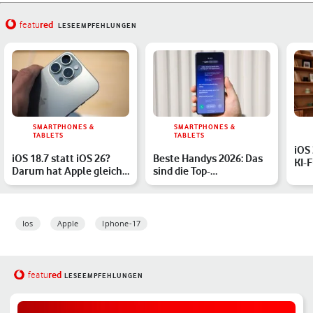
red
featu
LESEEMPFEHLUNGEN
SMARTPHONES &
SMARTPHONES &
TABLETS
TABLETS
iOS
iOS 18.7 statt iOS 26?
Beste Handys 2026: Das
KI-
Darum hat Apple gleich
sind die Top-
iPh
zwei Updates veröff…
Smartphones des Jahres
Ios
Apple
Iphone-17
red
featu
LESEEMPFEHLUNGEN