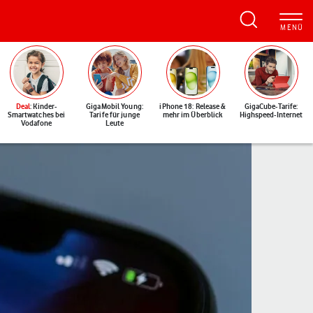
Deal
: Kinder-
GigaMobil Young:
iPhone 18: Release &
GigaCube-Tarife:
Smartwatches bei
Tarife für junge
mehr im Überblick
Highspeed-Internet
Vodafone
Leute