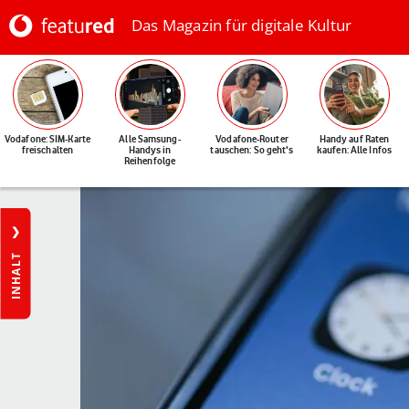
Das Magazin für digitale Kultur
Vodafone: SIM-Karte
Alle Samsung-
Vodafone-Router
Handy auf Raten
freischalten
Handys in
tauschen: So geht's
kaufen: Alle Infos
Reihenfolge
INHALT