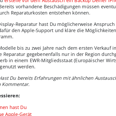
nd
erstelle vor dem Austausch ein Backup Deiner iP
 Bereits vorhandene Beschädigungen müssen eventue
urch Reparaturkosten entstehen können.
 Display-Reparatur hast Du möglicherweise Anspruch 
dafür den Apple-Support und kläre die Möglichkeiten
gramm.
 Modelle bis zu zwei Jahre nach dem ersten Verkauf
e Reparatur gegebenenfalls nur in der Region durchg
werb in einem EWR-Mitgliedsstaat (Europäischer Wirt
 genutzt werden.
? Hast Du bereits Erfahrungen mit ähnlichen Austa
en Kommentar.
ssieren:
onen hast Du
ue Apple-Gerät