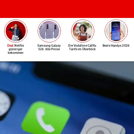
Deal
: Netflix
Samsung Galaxy
Die Vodafone CallYa-
Beste Handys 2026
günstiger
S26: Alle Preise
Tarife im Überblick
bekommen