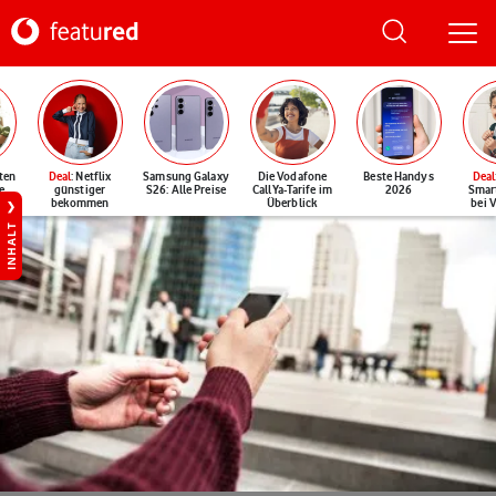
ten
Deal
: Netflix
Samsung Galaxy
Die Vodafone
Beste Handys
Deal
e
günstiger
S26: Alle Preise
CallYa-Tarife im
2026
Smar
bekommen
Überblick
bei 
INHALT