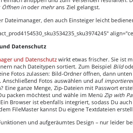
r
Öffnen in
oder
mehr
ans Ziel gelangst.
ler Dateimanager, den auch Einsteiger leicht bedien
ract_prod4154530_sku3534235_sku3974245" align="ce
 und Datenschutz
nager und Datenschutz
wirkt etwas frischer. Sie ist 
nern nach Dateitypen sortiert. Zum Beispiel
Bild
od
eine Fotos zulassen: Bild-Ordner öffnen, dann unten 
 Anschließend Fotos auswählen und auf
importier
? Eine ganze Menge, Zip-Dateien mit Passwort erste
e Du packen möchtest und wähle im Menü
Zip with P
Ein Browser ist ebenfalls integriert, sodass Du auch
 dem FileMaster kannst Du eigene Textdateien erstell
Funktionen und aufgeräumtes Design – nur leider b