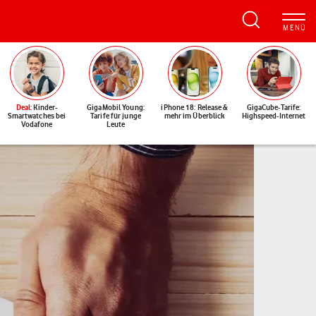
Deal
: Kinder-
GigaMobil Young:
iPhone 18: Release &
GigaCube-Tarife:
Smartwatches bei
Tarife für junge
mehr im Überblick
Highspeed-Internet
Vodafone
Leute