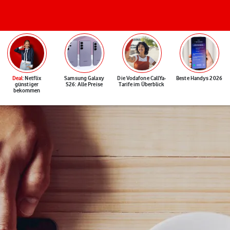
Deal
: Netflix
Samsung Galaxy
Die Vodafone CallYa-
Beste Handys 2026
günstiger
S26: Alle Preise
Tarife im Überblick
bekommen