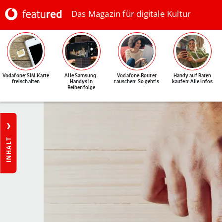
Das Magazin für digitale Kultur
Vodafone: SIM-Karte
Alle Samsung-
Vodafone-Router
Handy auf Raten
freischalten
Handys in
tauschen: So geht's
kaufen: Alle Infos
Reihenfolge
INHALT