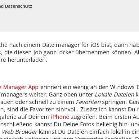
nd Datenschutz
he nach einem Dateimanager für iOS bist, dann habe
s, die diesen Job ganz locker übernehmen können. A
re herunterladen.
le Manager App
erinnert ein wenig an den Windows E
eimanagers weiter. Ganz oben unter
Lokale Dateien
k
hauen oder schnell zu einem
Favoriten
springen. Ger
, sind die Favoriten sinnvoll. Zusätzlich kannst Du 
galerie auf Deinem
iPhone
zugreifen. Beim ersten Au
 Anschließend kannst Du Deine Fotos beliebig hin- un
n
Web Browser
kannst Du Dateien einfach lokal in e
 einfach antippen und zum Versenden festhalten. 