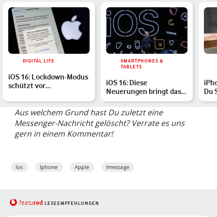
DIGITAL LIFE
SMARTPHONES &
TABLETS
iOS 16: Lockdown-Modus
iOS 16: Diese
iPho
schützt vor
Neuerungen bringt das
Du 
Spionageangriffen – so
Update auf Dein iPhone
Bil
funktio…
Aus welchem Grund hast Du zuletzt eine
Messenger-Nachricht gelöscht? Verrate es uns
gern in einem Kommentar!
Ios
Iphone
Apple
Imessage
red
featu
LESEEMPFEHLUNGEN