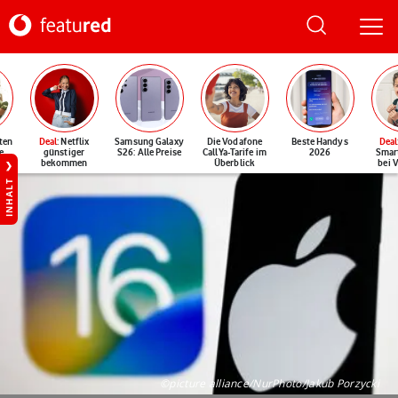
ten
Deal
: Netflix
Samsung Galaxy
Die Vodafone
Beste Handys
Deal
e
günstiger
S26: Alle Preise
CallYa-Tarife im
2026
Smar
bekommen
Überblick
bei 
INHALT
©picture alliance/NurPhoto/Jakub Porzycki