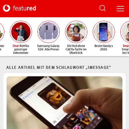
ten
Deal
: Netflix
Samsung Galaxy
Die Vodafone
Beste Handys
Deal
e
günstiger
S26: Alle Preise
CallYa-Tarife im
2026
Smar
bekommen
Überblick
bei 
ALLE ARTIKEL MIT DEM SCHLAGWORT „IMESSAGE“