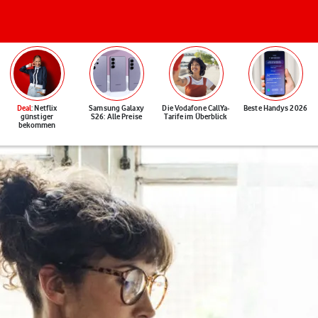
Deal
: Netflix
Samsung Galaxy
Die Vodafone CallYa-
Beste Handys 2026
günstiger
S26: Alle Preise
Tarife im Überblick
bekommen