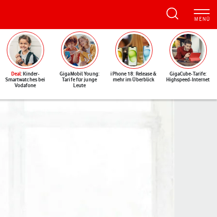
Deal
: Kinder-
GigaMobil Young:
iPhone 18: Release &
GigaCube-Tarife:
Smartwatches bei
Tarife für junge
mehr im Überblick
Highspeed-Internet
Vodafone
Leute