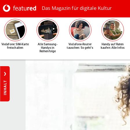
Das Magazin für digitale Kultur
Vodafone: SIM-Karte
Alle Samsung-
Vodafone-Router
Handy auf Raten
freischalten
Handys in
tauschen: So geht's
kaufen: Alle Infos
Reihenfolge
INHALT