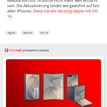
Release von iOS 14 dürfte nicht mehr weit entfernt
sein. Die Aktualisierung landet wie gewohnt auf fast
allen iPhones:
Diese Geräte versorgt Apple mit iOS
14
.
Apple
Iphone
Ios-14
red
featu
LESEEMPFEHLUNGEN