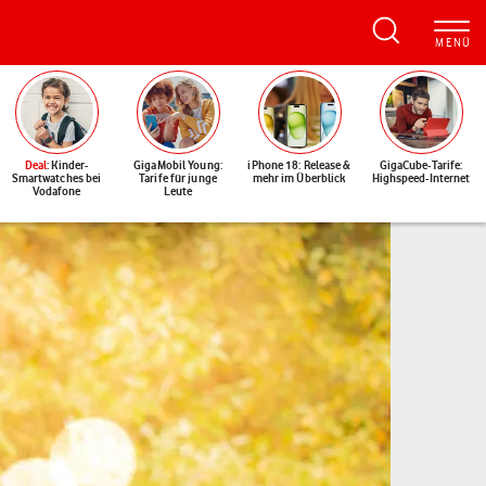
Deal
: Kinder-
GigaMobil Young:
iPhone 18: Release &
GigaCube-Tarife:
Smartwatches bei
Tarife für junge
mehr im Überblick
Highspeed-Internet
Vodafone
Leute