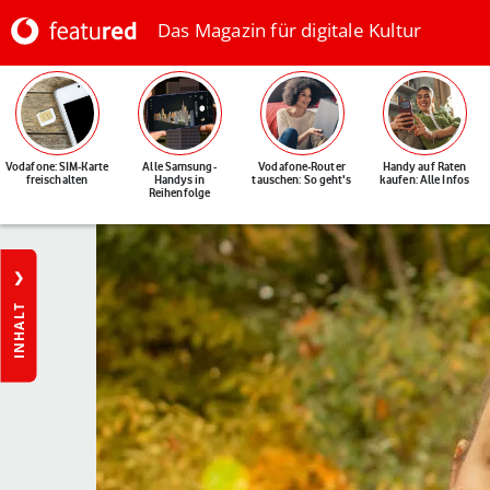
Das Magazin für digitale Kultur
Vodafone: SIM-Karte
Alle Samsung-
Vodafone-Router
Handy auf Raten
freischalten
Handys in
tauschen: So geht's
kaufen: Alle Infos
Reihenfolge
INHALT