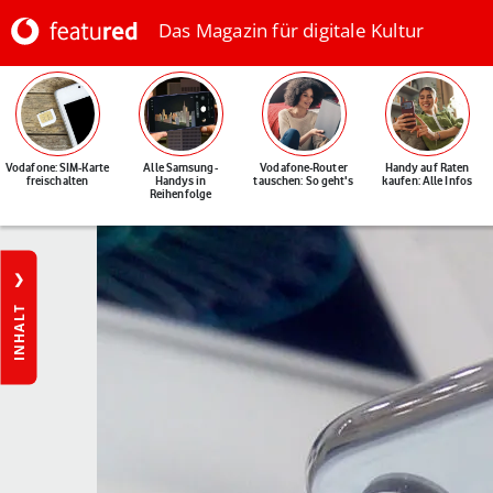
Das Magazin für digitale Kultur
Vodafone: SIM-Karte
Alle Samsung-
Vodafone-Router
Handy auf Raten
freischalten
Handys in
tauschen: So geht's
kaufen: Alle Infos
Reihenfolge
INHALT