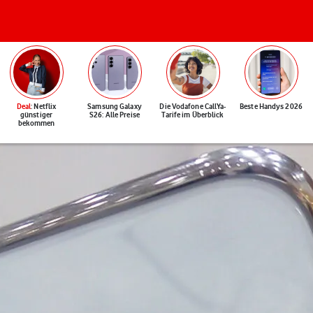
Deal
: Netflix
Samsung Galaxy
Die Vodafone CallYa-
Beste Handys 2026
günstiger
S26: Alle Preise
Tarife im Überblick
bekommen