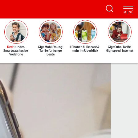
Deal
: Kinder-
GigaMobil Young:
iPhone 18: Release &
GigaCube-Tarife:
Smartwatches bei
Tarife für junge
mehr im Überblick
Highspeed-Internet
Vodafone
Leute