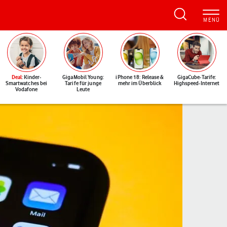
Deal
: Kinder-
GigaMobil Young:
iPhone 18: Release &
GigaCube-Tarife:
Smartwatches bei
Tarife für junge
mehr im Überblick
Highspeed-Internet
Vodafone
Leute