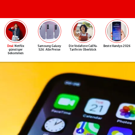
Deal
: Netflix
Samsung Galaxy
Die Vodafone CallYa-
Beste Handys 2026
günstiger
S26: Alle Preise
Tarife im Überblick
bekommen