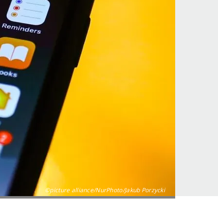
©picture alliance/NurPhoto/Jakub Porzycki