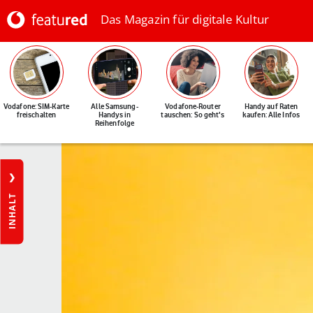
Das Magazin für digitale Kultur
Vodafone: SIM-Karte
Alle Samsung-
Vodafone-Router
Handy auf Raten
freischalten
Handys in
tauschen: So geht's
kaufen: Alle Infos
Reihenfolge
INHALT