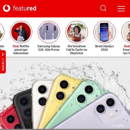
ten
Deal
: Netflix
Samsung Galaxy
Die Vodafone
Beste Handys
Deal
e
günstiger
S26: Alle Preise
CallYa-Tarife im
2026
Smar
bekommen
Überblick
bei 
INHALT
©Apple