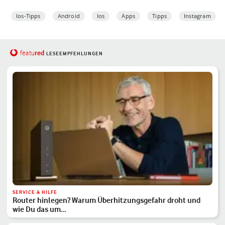
Ios-Tipps
Android
Ios
Apps
Tipps
Instagram
red
featu
LESEEMPFEHLUNGEN
SERVICE & HILFE
Router hinlegen? Warum Überhitzungsgefahr droht und
wie Du das um…