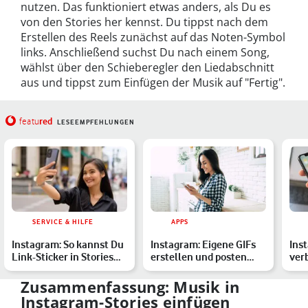
nutzen. Das funktioniert etwas anders, als Du es
von den Stories her kennst. Du tippst nach dem
Erstellen des Reels zunächst auf das Noten-Symbol
links. Anschließend suchst Du nach einem Song,
wählst über den Schieberegler den Liedabschnitt
aus und tippst zum Einfügen der Musik auf "Fertig".
red
featu
LESEEMPFEHLUNGEN
SERVICE & HILFE
APPS
Instagram: So kannst Du
Instagram: Eigene GIFs
Ins
Link-Sticker in Stories
erstellen und posten
ver
nutzen
oder Vorlagen nutzen
tre
Zusammenfassung: Musik in
Instagram-Stories einfügen