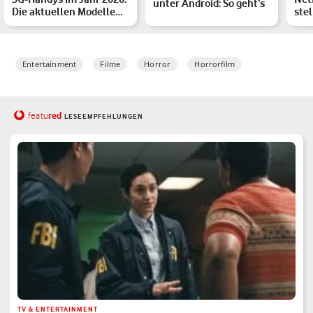
unter Android: So geht’s
Die aktuellen Modelle
ste
von Samsung, Apple …
Acc
Entertainment
Filme
Horror
Horrorfilm
red
featu
LESEEMPFEHLUNGEN
TV & ENTERTAINMENT