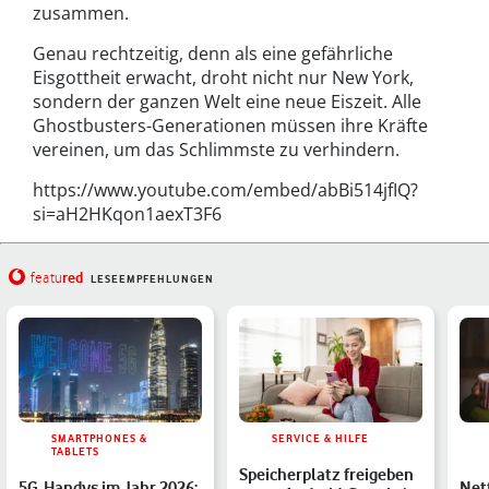
zusammen.
Genau rechtzeitig, denn als eine gefährliche
Eisgottheit erwacht, droht nicht nur New York,
sondern der ganzen Welt eine neue Eiszeit. Alle
Ghostbusters-Generationen müssen ihre Kräfte
vereinen, um das Schlimmste zu verhindern.
https://www.youtube.com/embed/abBi514jfIQ?
si=aH2HKqon1aexT3F6
red
featu
LESEEMPFEHLUNGEN
SMARTPHONES &
SERVICE & HILFE
TABLETS
Speicherplatz freigeben
5G-Handys im Jahr 2026:
Netf