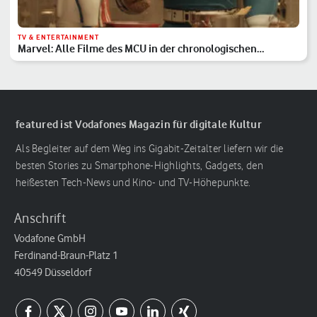
TV & ENTERTAINMENT
Marvel: Alle Filme des MCU in der chronologischen
Reihenfolge
featured ist Vodafones Magazin für digitale Kultur
Als Begleiter auf dem Weg ins Gigabit-Zeitalter liefern wir die
besten Stories zu Smartphone-Highlights, Gadgets, den
heißesten Tech-News und Kino- und TV-Höhepunkte.
Anschrift
Vodafone GmbH
Ferdinand-Braun-Platz 1
40549 Düsseldorf