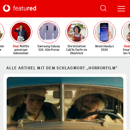
ten
Deal
: Netflix
Samsung Galaxy
Die Vodafone
Beste Handys
Deal
e
günstiger
S26: Alle Preise
CallYa-Tarife im
2026
Smar
bekommen
Überblick
bei 
ALLE ARTIKEL MIT DEM SCHLAGWORT „HORRORFILM“