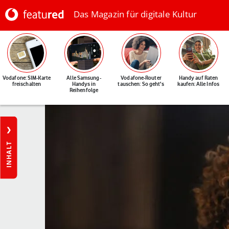
Das Magazin für digitale Kultur
Vodafone: SIM-Karte
Alle Samsung-
Vodafone-Router
Handy auf Raten
freischalten
Handys in
tauschen: So geht's
kaufen: Alle Infos
Reihenfolge
INHALT