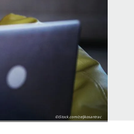
©iStock.com/zeljkosantrac