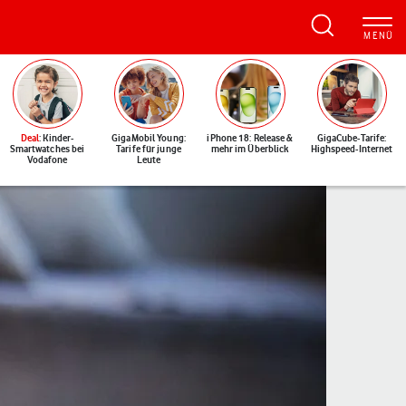
Deal
: Kinder-
GigaMobil Young:
iPhone 18: Release &
GigaCube-Tarife:
Smartwatches bei
Tarife für junge
mehr im Überblick
Highspeed-Internet
Vodafone
Leute