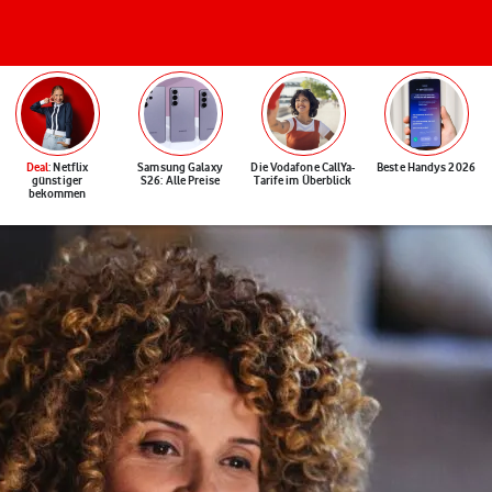
Deal
: Netflix
Samsung Galaxy
Die Vodafone CallYa-
Beste Handys 2026
günstiger
S26: Alle Preise
Tarife im Überblick
bekommen