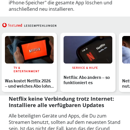
iPhone-Speicher" die gesamte App löschen und
anschließend neu installieren.
red
featu
LESEEMPFEHLUNGEN
TV &
SERVICE & HILFE
ENTERTAINMENT
Netflix: Abo ändern – so
Was kostet Netflix 2026
Net
funktioniert es
– und welches Abo lohnt
nut
sich?
im 
Netflix keine Verbindung trotz Internet:
Installiere alle verfügbaren Updates
Alle beteiligten Geräte und Apps, die Du zum
Streamen benutzt, sollten auf dem neuesten Stand
sein. Ist das nicht der Fall, kann das der Grund