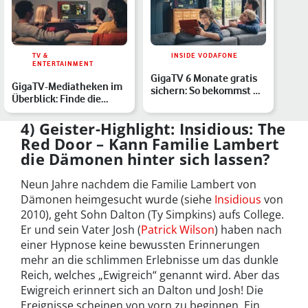
TV &
INSIDE VODAFONE
ENTERTAINMENT
GigaTV 6 Monate gratis
GigaTV-Mediatheken im
sichern: So bekommst Du
Überblick: Finde die
GigaTV für 0 Euro
passende Mediathek
für…
4) Geister-Highlight: Insidious: The
Red Door – Kann Familie Lambert
die Dämonen hinter sich lassen?
Neun Jahre nachdem die Familie Lambert von
Dämonen heimgesucht wurde (siehe
Insidious
von
2010), geht Sohn Dalton (Ty Simpkins) aufs College.
Er und sein Vater Josh (
Patrick Wilson
) haben nach
einer Hypnose keine bewussten Erinnerungen
mehr an die schlimmen Erlebnisse um das dunkle
Reich, welches „Ewigreich“ genannt wird. Aber das
Ewigreich erinnert sich an Dalton und Josh! Die
Ereignisse scheinen von vorn zu beginnen. Ein