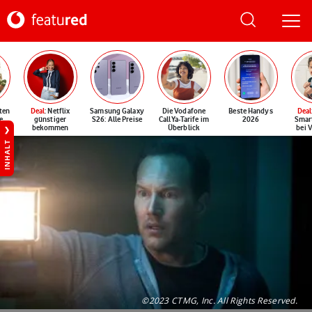
ten
Deal
: Netflix
Samsung Galaxy
Die Vodafone
Beste Handys
Deal
e
günstiger
S26: Alle Preise
CallYa-Tarife im
2026
Smar
bekommen
Überblick
bei 
INHALT
©2023 CTMG, Inc. All Rights Reserved.