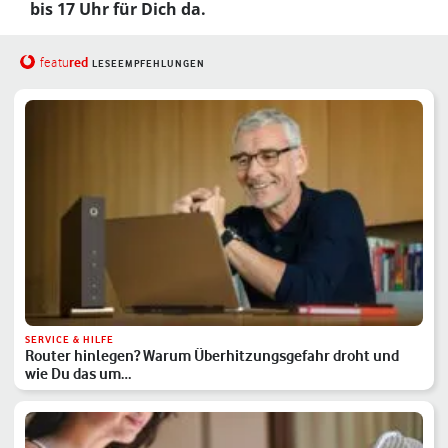
bis 17 Uhr für Dich da.
red
featu
LESEEMPFEHLUNGEN
SERVICE & HILFE
Router hinlegen? Warum Überhitzungsgefahr droht und
wie Du das um…