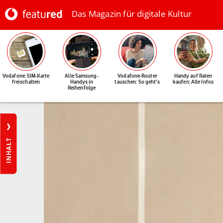
Das Magazin für digitale Kultur
Vodafone: SIM-Karte
Alle Samsung-
Vodafone-Router
Handy auf Raten
freischalten
Handys in
tauschen: So geht's
kaufen: Alle Infos
Reihenfolge
INHALT