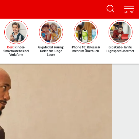
Deal
: Kinder-
GigaMobil Young:
iPhone 18: Release &
GigaCube-Tarife:
Smartwatches bei
Tarife für junge
mehr im Überblick
Highspeed-Internet
Vodafone
Leute