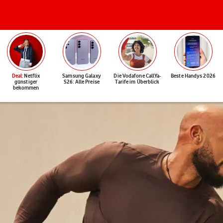
Deal
: Netflix
Samsung Galaxy
Die Vodafone CallYa-
Beste Handys 2026
günstiger
S26: Alle Preise
Tarife im Überblick
bekommen