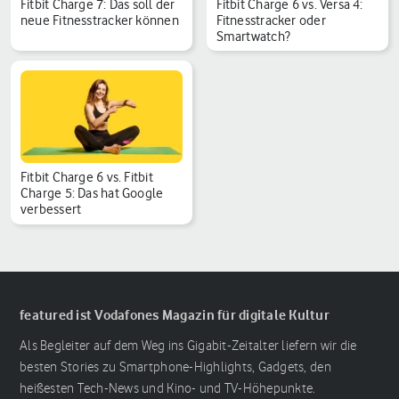
Fitbit Charge 7: Das soll der
Fitbit Charge 6 vs. Versa 4:
neue Fitnesstracker können
Fitnesstracker oder
Smartwatch?
Fitbit Charge 6 vs. Fitbit
Charge 5: Das hat Google
verbessert
featured ist Vodafones Magazin für digitale Kultur
Als Begleiter auf dem Weg ins Gigabit-Zeitalter liefern wir die
besten Stories zu Smartphone-Highlights, Gadgets, den
heißesten Tech-News und Kino- und TV-Höhepunkte.