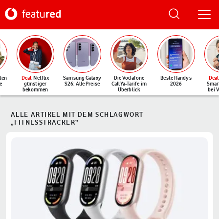
ten
Deal
: Netflix
Samsung Galaxy
Die Vodafone
Beste Handys
Deal
e
günstiger
S26: Alle Preise
CallYa-Tarife im
2026
Smar
bekommen
Überblick
bei 
ALLE ARTIKEL MIT DEM SCHLAGWORT
„FITNESSTRACKER“