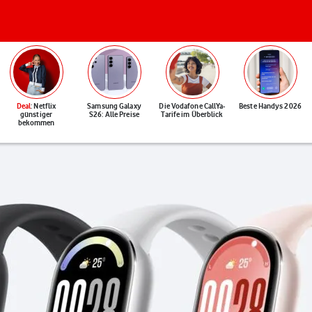
Deal
: Netflix
Samsung Galaxy
Die Vodafone CallYa-
Beste Handys 2026
günstiger
S26: Alle Preise
Tarife im Überblick
bekommen