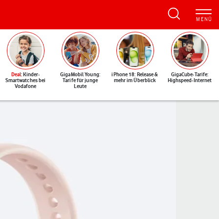
Deal
: Kinder-
GigaMobil Young:
iPhone 18: Release &
GigaCube-Tarife:
Smartwatches bei
Tarife für junge
mehr im Überblick
Highspeed-Internet
Vodafone
Leute