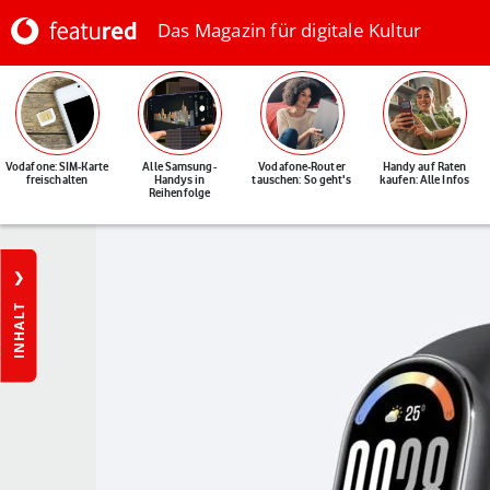
Das Magazin für digitale Kultur
Vodafone: SIM-Karte
Alle Samsung-
Vodafone-Router
Handy auf Raten
freischalten
Handys in
tauschen: So geht's
kaufen: Alle Infos
Reihenfolge
INHALT