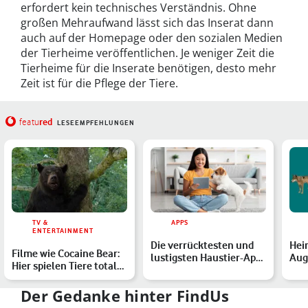
erfordert kein technisches Verständnis. Ohne
großen Mehraufwand lässt sich das Inserat dann
auch auf der Homepage oder den sozialen Medien
der Tierheime veröffentlichen. Je weniger Zeit die
Tierheime für die Inserate benötigen, desto mehr
Zeit ist für die Pflege der Tiere.
red
featu
LESEEMPFEHLUNGEN
TV &
APPS
ENTERTAINMENT
Die verrücktesten und
Hei
Filme wie Cocaine Bear:
lustigsten Haustier-Apps
Aug
Hier spielen Tiere total
und -Gadgets
Die
verrückt
…
Der Gedanke hinter FindUs