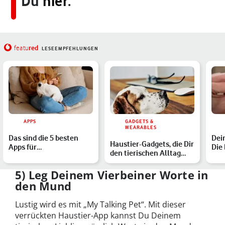
Du
hier
.
red
featu
LESEEMPFEHLUNGEN
APPS
GADGETS &
WEARABLES
Das sind die 5 besten
Dein
Haustier-Gadgets, die Dir
Apps für
Die
den tierischen Alltag
Haustierbesitzer:innen
App
erleichtern
5) Leg Deinem Vierbeiner Worte in
den Mund
Lustig wird es mit „My Talking Pet“. Mit dieser
verrückten Haustier-App kannst Du Deinem