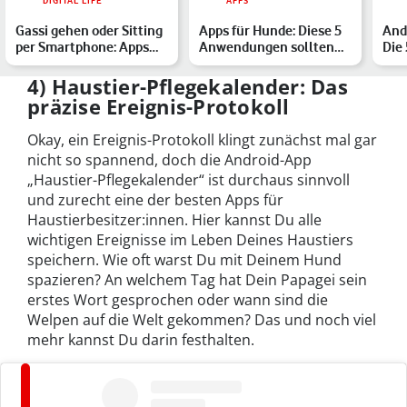
DIGITAL LIFE
APPS
Gassi gehen oder Sitting
Apps für Hunde: Diese 5
And
per Smartphone: Apps
Anwendungen sollten
Die
für Hundehalter:inn…
Hundebesitzer:innen k…
Anw
Dei
4) Haustier-Pflegekalender: Das
präzise Ereignis-Protokoll
Okay, ein Ereignis-Protokoll klingt zunächst mal gar
nicht so spannend, doch die Android-App
„Haustier-Pflegekalender“ ist durchaus sinnvoll
und zurecht eine der besten Apps für
Haustierbesitzer:innen. Hier kannst Du alle
wichtigen Ereignisse im Leben Deines Haustiers
speichern. Wie oft warst Du mit Deinem Hund
spazieren? An welchem Tag hat Dein Papagei sein
erstes Wort gesprochen oder wann sind die
Welpen auf die Welt gekommen? Das und noch viel
mehr kannst Du darin festhalten.