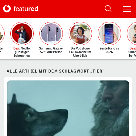
ten
Deal
: Netflix
Samsung Galaxy
Die Vodafone
Beste Handys
Deal
e
günstiger
S26: Alle Preise
CallYa-Tarife im
2026
Smar
bekommen
Überblick
bei 
ALLE ARTIKEL MIT DEM SCHLAGWORT „TIER“