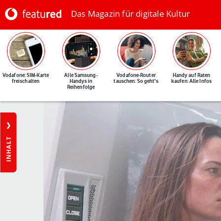
Das Magazin für digitale Kultur
Vodafone: SIM-Karte
Alle Samsung-
Vodafone-Router
Handy auf Raten
freischalten
Handys in
tauschen: So geht's
kaufen: Alle Infos
Reihenfolge
INHALT