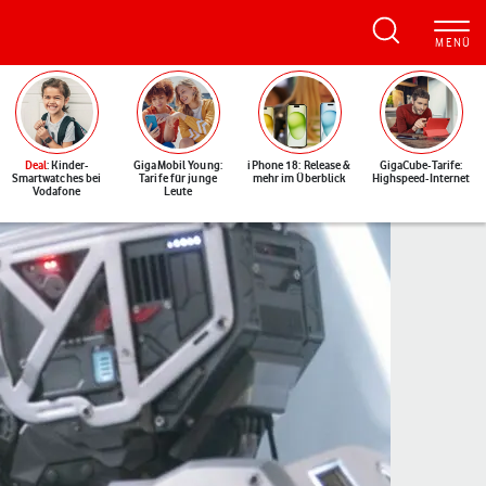
Deal
: Kinder-
GigaMobil Young:
iPhone 18: Release &
GigaCube-Tarife:
Smartwatches bei
Tarife für junge
mehr im Überblick
Highspeed-Internet
Vodafone
Leute