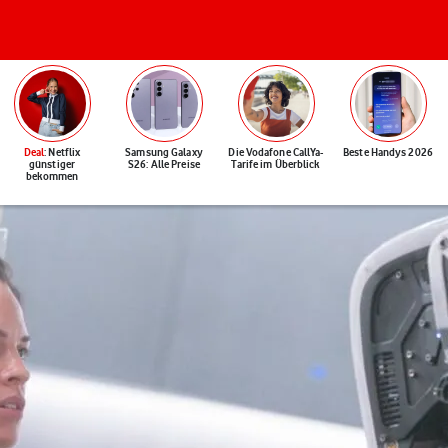
Deal
: Netflix
Samsung Galaxy
Die Vodafone CallYa-
Beste Handys 2026
günstiger
S26: Alle Preise
Tarife im Überblick
bekommen