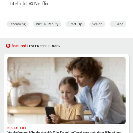
Titelbild: © Netflix
Streaming
Virtual-Reality
Start-Up
Serien
F-Lane
red
featu
LESEEMPFEHLUNGEN
DIGITAL LIFE
Vodafones Kindertarif: Die FamilyCard macht den Einstieg