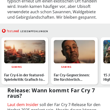
typisch erneut um einen exotischen Ort handeln
wird. Inseln kamen häufiger vor, aber Ubisoft
verwendete auch schon Savannen, Waldgebiete
und Gebirgslandschaften. Wir bleiben gespannt.
red
featu
LESEEMPFEHLUNGEN
GAMING
GAMING
Far Cry 6 in der featured-
Far Cry-Gegner:innen:
15 J
Spielekritik: Grafisch top,
Die fürchterlich
High
aber sonst …
charismatischen
Sho
Bösewichte…
Release: Wann kommt Far Cry 7
raus?
Laut dem Insider
soll der Far Cry 7-Release für den
Herbst 2025 geplant sein. Abseits davon können