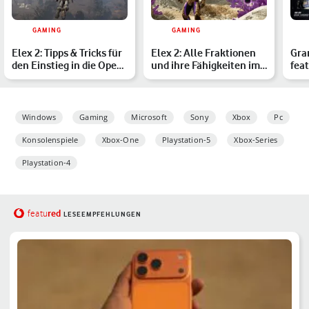
GAMING
GAMING
Elex 2: Tipps & Tricks für
Elex 2: Alle Fraktionen
Gra
den Einstieg in die Open
und ihre Fähigkeiten im
feat
World
Überblick
ech
Windows
Gaming
Microsoft
Sony
Xbox
Pc
Konsolenspiele
Xbox-One
Playstation-5
Xbox-Series
Playstation-4
red
featu
LESEEMPFEHLUNGEN