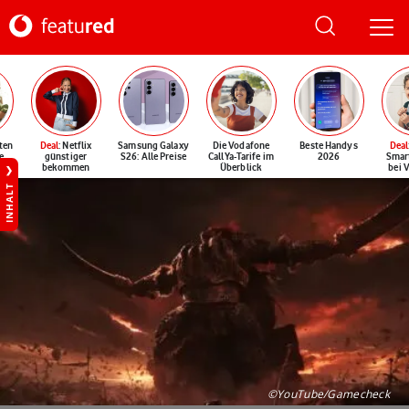
ten
Deal
: Netflix
Samsung Galaxy
Die Vodafone
Beste Handys
Deal
e
günstiger
S26: Alle Preise
CallYa-Tarife im
2026
Smar
bekommen
Überblick
bei 
INHALT
©YouTube/Gamecheck