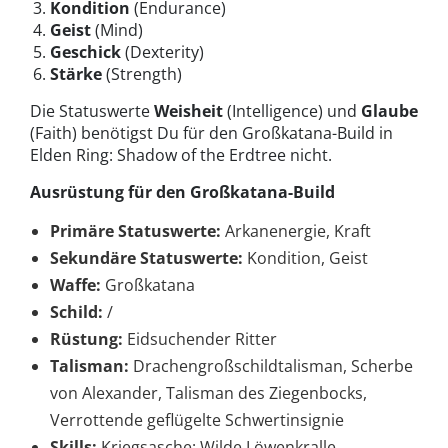
Kondition
(Endurance)
Geist
(Mind)
Geschick
(Dexterity)
Stärke
(Strength)
Die Statuswerte
Weisheit
(Intelligence) und
Glaube
(Faith) benötigst Du für den Großkatana-Build in
Elden Ring: Shadow of the Erdtree nicht.
Ausrüstung für den Großkatana-Build
Primäre Statuswerte:
Arkanenergie, Kraft
Sekundäre Statuswerte:
Kondition, Geist
Waffe:
Großkatana
Schild:
/
Rüstung:
Eidsuchender Ritter
Talisman:
Drachengroßschildtalisman, Scherbe
von Alexander, Talisman des Ziegenbocks,
Verrottende geflügelte Schwertinsignie
Skills:
Kriegsasche: Wilde Löwenkralle,