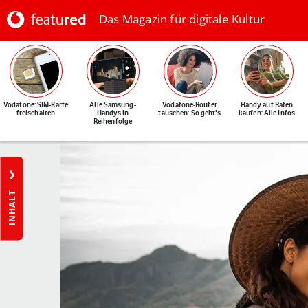
Das Magazin für digitale Kultur
Vodafone: SIM-Karte
Alle Samsung-
Vodafone-Router
Handy auf Raten
freischalten
Handys in
tauschen: So geht's
kaufen: Alle Infos
Reihenfolge
INHALT