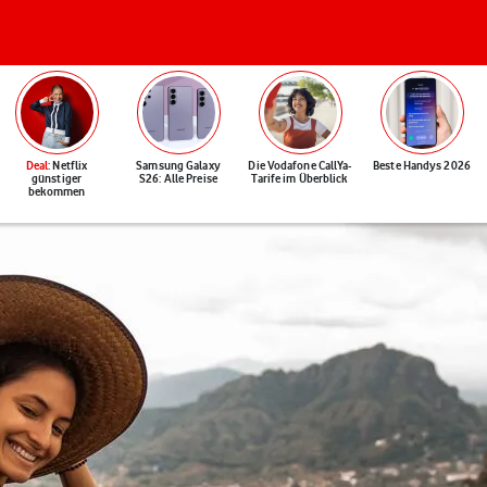
Deal
: Netflix
Samsung Galaxy
Die Vodafone CallYa-
Beste Handys 2026
günstiger
S26: Alle Preise
Tarife im Überblick
bekommen