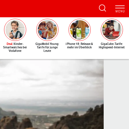
Deal
: Kinder-
GigaMobil Young:
iPhone 18: Release &
GigaCube-Tarife:
Smartwatches bei
Tarife für junge
mehr im Überblick
Highspeed-Internet
Vodafone
Leute