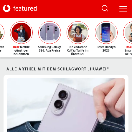
ten
Deal
: Netflix
Samsung Galaxy
Die Vodafone
Beste Handys
Deal
e
günstiger
S26: Alle Preise
CallYa-Tarife im
2026
Smar
bekommen
Überblick
bei 
ALLE ARTIKEL MIT DEM SCHLAGWORT „HUAWEI“