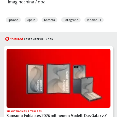
Imaginechina / dpa
Iphone
Apple
Kamera
Fotografie
Iphone-11
red
featu
LESEEMPFEHLUNGEN
SMARTPHONES & TABLETS
Samsung-Foldables 2026 mit neuem Modell: Das Galaxy Z