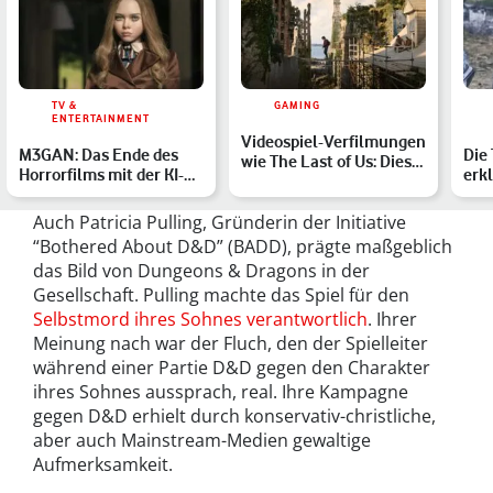
TV &
GAMING
ENTERTAINMENT
Videospiel-Verfilmungen
M3GAN: Das Ende des
Die
wie The Last of Us: Diese
Horrorfilms mit der KI-
erkl
solltest Du ken…
Puppe erklärt
Staf
Auch Patricia Pulling, Gründerin der Initiative
“Bothered About D&D” (BADD), prägte maßgeblich
das Bild von Dungeons & Dragons in der
Gesellschaft. Pulling machte das Spiel für den
Selbstmord ihres Sohnes verantwortlich
. Ihrer
Meinung nach war der Fluch, den der Spielleiter
während einer Partie D&D gegen den Charakter
ihres Sohnes aussprach, real. Ihre Kampagne
gegen D&D erhielt durch konservativ-christliche,
aber auch Mainstream-Medien gewaltige
Aufmerksamkeit.