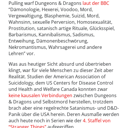
Pulling warf Dungeons & Dragons
laut der BBC
“Dämonologie, Hexerei, Voodoo, Mord,
Vergewaltigung, Blasphemie, Suizid, Mord,
Wahnsinn, sexuelle Perversion, Homosexualität,
Prostitution, satanisch artige Rituale, Glücksspiel,
Barbarismus, Kannibalismus, Sadismus,
Entweihung, Dämonenbeschwörung,
Nekromantismus, Wahrsagerei und andere
Lehren” vor.
Was aus heutiger Sicht absurd und übertrieben
klingt, war für viele Menschen zu dieser Zeit aber
Realität. Studien der American Association of
Suicidology, dem US Centers for Disease Control
und Health and Welfare Canada konnten zwar
keine kausalen Verbindungen
zwischen Dungeons
& Dragons und Selbstmord herstellen, trotzdem
brach aber eine regelrechte Satanismus- und D&D-
Panik über die USA herein. Deren Ausmaße werden
auch heute noch in Serien wie der
4. Staffel von
“Stranger Things”
aufgegriffen.