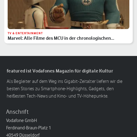
TV & ENTERTAINMENT
Marvel: Alle Filme des MCU in der chronologischen
Reihenfolge
featured ist Vodafones Magazin für digitale Kultur
Als Begleiter auf dem Weg ins Gigabit-Zeitalter liefern wir die
besten Stories zu Smartphone-Highlights, Gadgets, den
heißesten Tech-News und Kino- und TV-Höhepunkte.
Anschrift
Vodafone GmbH
Ferdinand-Braun-Platz 1
40549 Düsseldorf